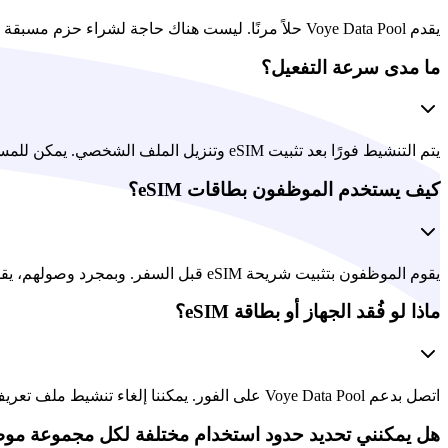
يقدم Voye Data Pool حلاً مرنًا. ليست هناك حاجة لشراء حزم مسبقة الدفع مقدمًا - فأنت تدفع فقط مقابل البيانات التي يستهلكها فريقك، مع وجود ضوابط الفوترة والتكلفة لتجنب المفاجآت.
ما مدى سرعة التفعيل؟
يتم التنشيط فورًا بعد تثبيت eSIM وتنزيل الملف الشخصي. يمكن للمستخدمين الاتصال بمجرد وصولهم إلى وجهتهم وتمكين شريحة eSIM - دون الحاجة إلى تكوين يدوي أو تدخل شركة الاتصالات.
كيف يستخدم الموظفون بطاقات eSIM؟
يقوم الموظفون بتثبيت شريحة eSIM قبل السفر. وبمجرد وصولهم، يقومون بتمكين شريحة eSIM والاتصال تلقائيًا بالشبكات المحلية. العملية بسيطة وآمنة ولا تتطلب أي تكوين إضافي من المستخدمين النهائيين.
ماذا لو فُقد الجهاز أو بطاقة eSIM؟
اتصل بدعم Voye Data Pool على الفور. يمكننا إلغاء تنشيط ملف تعريف eSIM المفقود عن بعد لمنع سوء الاستخدام وإصدار ملف تعريف بديل للجهاز، مما يحافظ على أمان الحساب واستمراريته.
هل يمكنني تحديد حدود استخدام مختلفة لكل مجموعة مو