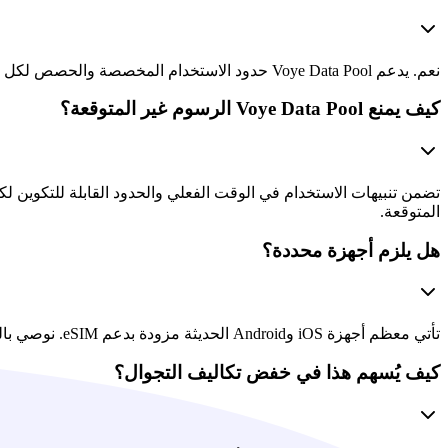
نعم. يدعم Voye Data Pool حدود الاستخدام المخصصة والحصص لكل مجموعة مستخدمين أو قسم. يتيح ذلك عمليات تخصيص مخصصة وتقييدًا تلقائيًا أو تنبيهات عند الوصول إلى الحدود.
كيف يمنع Voye Data Pool الرسوم غير المتوقعة؟
تضمن تنبيهات الاستخدام في الوقت الفعلي والحدود القابلة للتكوين لك
المتوقعة.
هل يلزم أجهزة محددة؟
تأتي معظم أجهزة iOS وAndroid الحديثة مزودة بدعم eSIM. نوصي بالتحقق من توافق الجهاز مع أسطولك - قد لا تدعم الأجهزة القديمة أو بعض الهواتف المقفلة ملفات تعريف eSIM.
كيف يُسهم هذا في خفض تكاليف التجوال؟