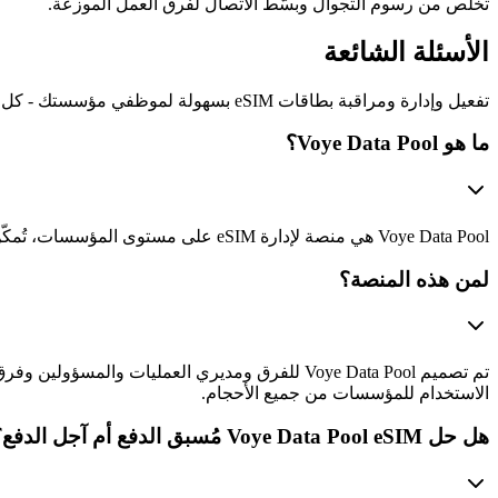
تخلص من رسوم التجوال وبسّط الاتصال لفرق العمل الموزعة.
الأسئلة الشائعة
تفعيل وإدارة ومراقبة بطاقات eSIM بسهولة لموظفي مؤسستك - كل ذلك من منصة آمنة واحدة
ما هو Voye Data Pool؟
Voye Data Pool هي منصة لإدارة eSIM على مستوى المؤسسات، تُمكّن الشركات من تفعيل الاتصال العالمي ومراقبته والتحكم فيه عبر جميع أجهزتها من لوحة معلومات واحدة.
لمن هذه المنصة؟
تم تصميم Voye Data Pool للفرق ومديري العمليات 
الاستخدام للمؤسسات من جميع الأحجام.
هل حل Voye Data Pool eSIM مُسبق الدفع أم آجل الدفع؟