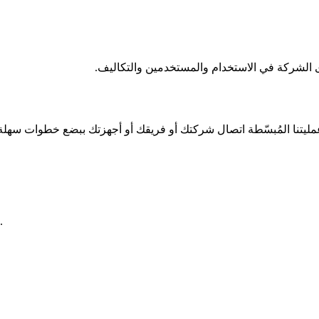
اختر خطة Voye Data Pool التي تناسب احتياجات سفر واتصال فريقك.