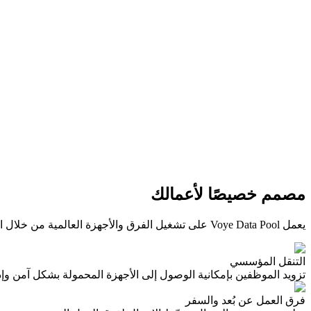
مصمم خصيصًا لأعمالك
يعمل Voye Data Pool على تشغيل الفرق والأجهزة العالمية من خلال اتصال eSIM آمن وقابل للتطوير. منصة واحدة لتبسيط الإدارة والبقاء على اتصال في أكثر من 130 دولة.
التنقل المؤسسي
تزويد الموظفين بإمكانية الوصول إلى الأجهزة المحمولة بشكل آمن وإدار
فرق العمل عن بُعد والسفر