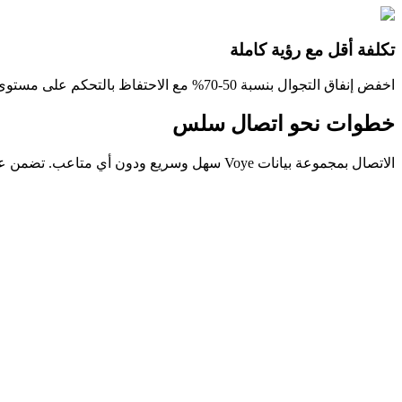
تكلفة أقل مع رؤية كاملة
اخفض إنفاق التجوال بنسبة 50-70% مع الاحتفاظ بالتحكم على مستوى الشركة في الاستخدام والمستخدمين والتكاليف.
خطوات نحو اتصال سلس
الاتصال بمجموعة بيانات Voye سهل وسريع ودون أي متاعب. تضمن عمليتنا المُبسّطة اتصال شركتك أو فريقك أو أجهزتك ببضع خطوات سهلة: